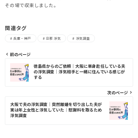
その場で収束しました。
関連タグ
兵庫・神戸
旦那 浮気
浮気調査
前のページ
投
徳島県からのご依頼｜大阪に単身赴任している夫
稿
の浮気調査｜浮気相手と一緒に住んでいる感じが
する
ナ
ビ
次のページ
ゲ
大阪で夫の浮気調査｜突然離婚を切り出した夫が
実は年上女性と浮気していた｜慰謝料を取るため
ー
浮気調査
シ
ョ