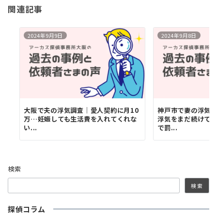
ン
関連記事
2024年9月9日
2024年9月8日
大阪で夫の浮気調査｜愛人契約に月10
神戸市で妻の浮気
万…妊娠しても生活費を入れてくれな
浮気をまだ続けて
い...
で罰...
検索
検索
探偵コラム