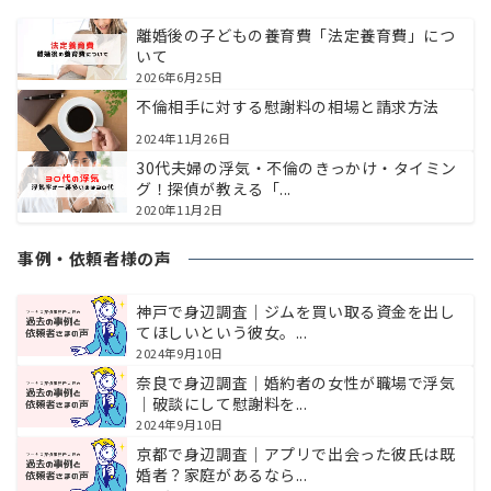
離婚後の子どもの養育費「法定養育費」につ
いて
2026年6月25日
不倫相手に対する慰謝料の相場と請求方法
2024年11月26日
30代夫婦の浮気・不倫のきっかけ・タイミン
グ！探偵が教える「...
2020年11月2日
事例・依頼者様の声
神戸で身辺調査｜ジムを買い取る資金を出し
てほしいという彼女。...
2024年9月10日
奈良で身辺調査｜婚約者の女性が職場で浮気
｜破談にして慰謝料を...
2024年9月10日
京都で身辺調査｜アプリで出会った彼氏は既
婚者？家庭があるなら...