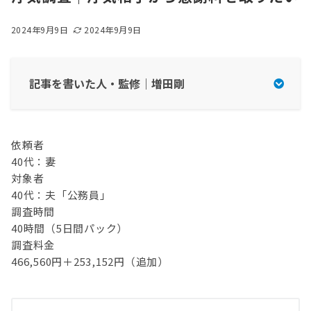
2024年9月9日
2024年9月9日
記事を書いた人・監修｜増田剛
依頼者
40代：妻
一社）日本探偵業認定調査士連盟
対象者
タンナビ（探偵ナビ）
パマリー | 結婚後の夫婦生活の悩み解決するメディ
40代：夫「公務員」
ア
調査時間
40時間（5日間パック）
調査料金
466,560円＋253,152円（追加）