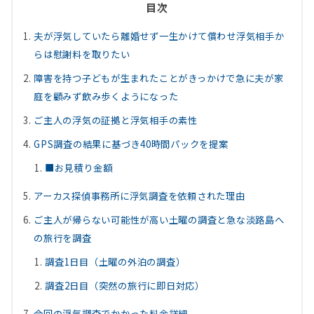
目次
夫が浮気していたら離婚せず一生かけて償わせ浮気相手か
らは慰謝料を取りたい
障害を持つ子どもが生まれたことがきっかけで急に夫が家
庭を顧みず飲み歩くようになった
ご主人の浮気の証拠と浮気相手の素性
GPS調査の結果に基づき40時間パックを提案
■お見積り金額
アーカス探偵事務所に浮気調査を依頼された理由
ご主人が帰らない可能性が高い土曜の調査と急な淡路島へ
の旅行を調査
調査1日目（土曜の外泊の調査）
調査2日目（突然の旅行に即日対応）
今回の浮気調査でかかった料金詳細