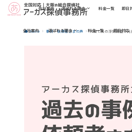
会社案内
選ばれる理由
料金一覧
即日
会社案内
選ばれる理由
料金一覧
即日対応
Home
事例・依頼者さまの声
大阪で夫の浮気調査｜元