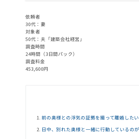
依頼者
一社）日本探偵業認定調査士連盟
30代：妻
タンナビ（探偵ナビ）
パマリー | 結婚後の夫婦生活の悩み解決するメデ
対象者
50代：夫「建築会社経営」
調査時間
24時間（3日間パック）
調査料金
453,600円
前の奥様との浮気の証拠を撮って離婚したい
日中、別れた奥様と一緒に行動しているの