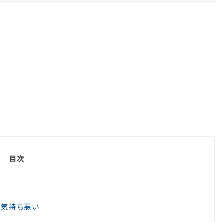
ィア
目次
が気持ち悪い