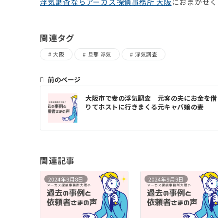
浮気調査ならアーカス探偵事務所 大阪
におまかせく
関連タグ
大阪
旦那 浮気
浮気調査
前のページ
投
大阪市で妻の浮気調査｜元客の夫にお金を借
稿
りてホストに行きまくる元キャバ嬢の妻
ナ
ビ
ゲ
関連記事
ー
2024年9月8日
2024年9月9日
シ
ョ
ン