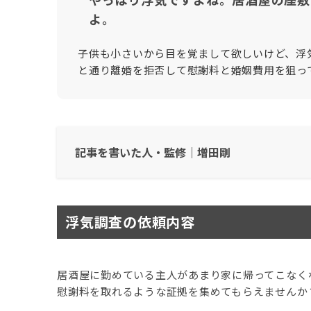
よ。
子供も小さいから目を覚まして欲しいけど、浮
と通り離婚を拒否して慰謝料と婚姻費用を狙っ
記事を書いた人・監修｜増田剛
一社）日本探偵業認定調査士連盟
浮気調査の依頼内容
タンナビ（探偵ナビ）
パマリー | 結婚後の夫婦生活の悩み解決するメデ
居酒屋に勤めている主人があまり家に帰ってこなく
慰謝料を取れるような証拠を集めてもらえませんか