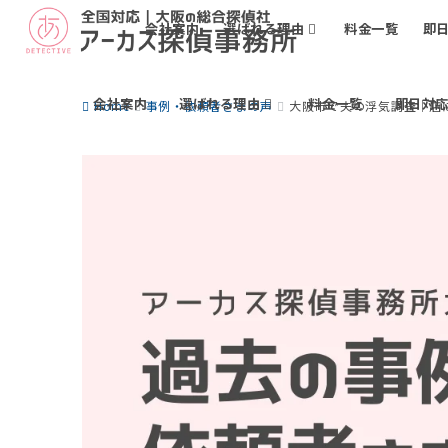
会社案内
選ばれる理由
料金一覧
即
会社案内
選ばれる理由
料金一覧
即日対
Home
事例・依頼者さまの声
大阪市で夫の浮気調査｜店