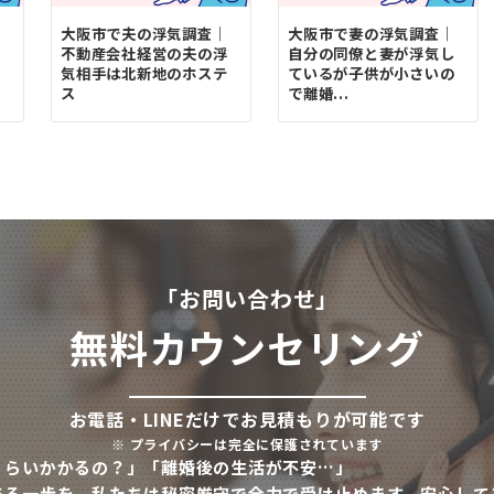
気
大阪市で夫の浮気調査｜
大阪市で妻の浮気調査｜
を
不動産会社経営の夫の浮
自分の同僚と妻が浮気し
い
気相手は北新地のホステ
ているが子供が小さいの
ス
で離婚...
「お問い合わせ」
無料カウンセリング
お電話・LINEだけでお見積もりが可能です
※
プライバシーは完全に保護されています
くらいかかるの？」「離婚後の生活が不安…」
ある一歩を、私たちは秘密厳守で全力で受け止めます。安心して