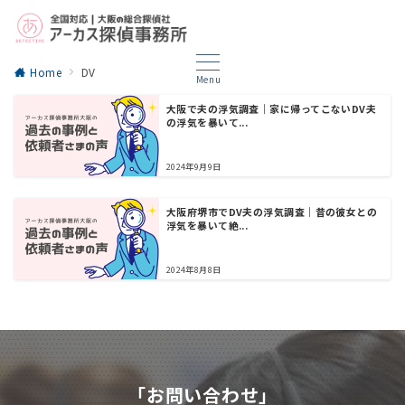
Home
DV
Menu
大阪で夫の浮気調査｜家に帰ってこないDV夫
の浮気を暴いて...
2024年9月9日
大阪府堺市でDV夫の浮気調査｜昔の彼女との
浮気を暴いて絶...
2024年8月8日
「お問い合わせ」